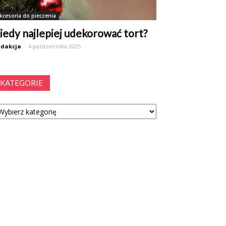
kcesoria do pieczenia
iedy najlepiej udekorować tort?
dakcja
-
4 października 2025
KATEGORIE
tegorie