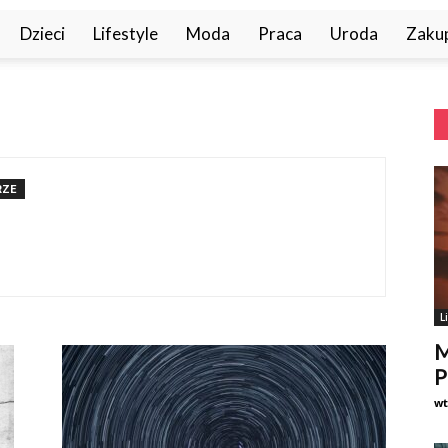
Dzieci
Lifestyle
Moda
Praca
Uroda
Zaku
RZE
L
M
P
w