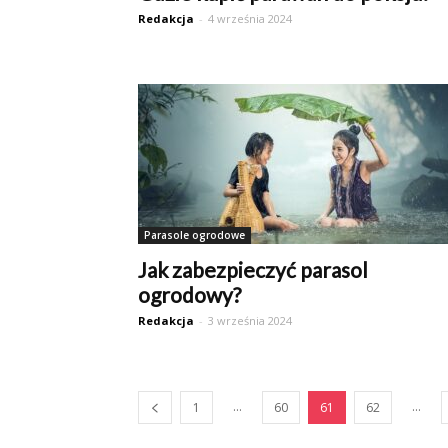
Redakcja
-
4 września 2024
Parasole ogrodowe
Jak zabezpieczyć parasol
ogrodowy?
Redakcja
-
3 września 2024
...
...
1
60
61
62