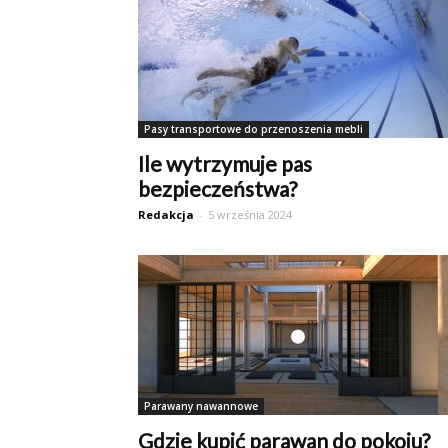
Pasy transportowe do przenoszenia mebli
Ile wytrzymuje pas
bezpieczeństwa?
Redakcja
-
5 września 2024
Parawany nawannowe
Gdzie kupić parawan do pokoju?