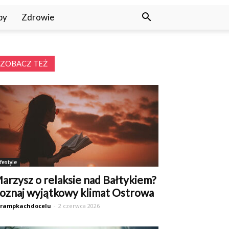
py
Zdrowie
ZOBACZ TEŻ
ifestyle
arzysz o relaksie nad Bałtykiem?
oznaj wyjątkowy klimat Ostrowa
trampkachdocelu
-
2 czerwca 2026