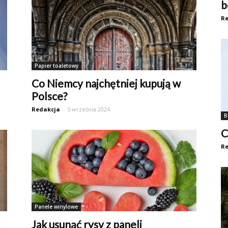
b
Re
Papier toaletowy
Co Niemcy najchętniej kupują w
Polsce?
Redakcja
-
5 września 2024
B
C
Re
Panele winylowe
Jak usunąć rysy z paneli