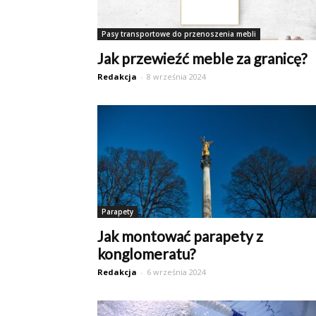
Pasy transportowe do przenoszenia mebli
Jak przewieźć meble za granicę?
Redakcja
-
8 września 2024
Parapety
Jak montować parapety z
konglomeratu?
Redakcja
-
6 września 2024