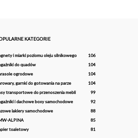
OPULARNE KATEGORIE
gnety i miarki poziomu oleju silnikowego
106
gażniki do quadów
104
arasole ogrodowe
104
rowary, garnki do gotowania na parze
104
sy transportowe do przenoszenia mebli
99
gażniki i dachowe boxy samochodowe
92
azowe lakiery samochodowe
88
MW-ALPINA
85
pier toaletowy
81