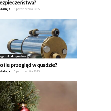
ezpieczeństwa?
dakcja
-
5 października 2025
agażniki do quadów
o ile przegląd w quadzie?
dakcja
-
5 października 2025