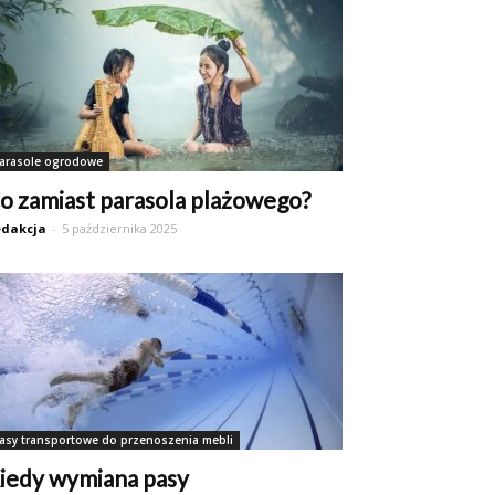
arasole ogrodowe
o zamiast parasola plażowego?
dakcja
-
5 października 2025
asy transportowe do przenoszenia mebli
iedy wymiana pasy