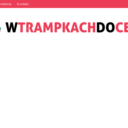
Reklama
Kontakt
wTrampkachDoCelu.pl