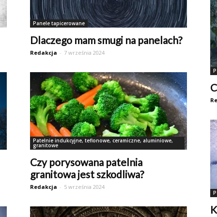
Panele tapicerowane
Dlaczego mam smugi na panelach?
Redakcja
-
7 września 2024
P
C
Re
Patelnie indukcyjne, teflonowe, ceramiczne, aluminiowe,
granitowe
Czy porysowana patelnia
granitowa jest szkodliwa?
Redakcja
-
5 września 2024
P
K