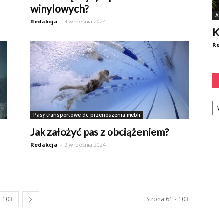
winylowych?
A
Redakcja
-
4 września 2024
K
Re
Ka
Pasy transportowe do przenoszenia mebli
Jak założyć pas z obciążeniem?
Redakcja
-
2 września 2024
103
Strona 61 z 103