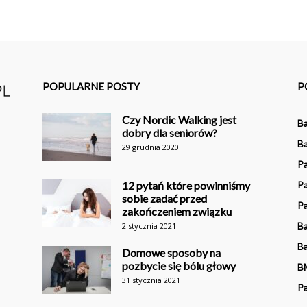
POPULARNE POSTY
P
Czy Nordic Walking jest
Ba
dobry dla seniorów?
Ba
29 grudnia 2020
P
12 pytań które powinniśmy
Pa
sobie zadać przed
Pa
zakończeniem związku
Ba
2 stycznia 2021
B
Domowe sposoby na
pozbycie się bólu głowy
B
31 stycznia 2021
Pa