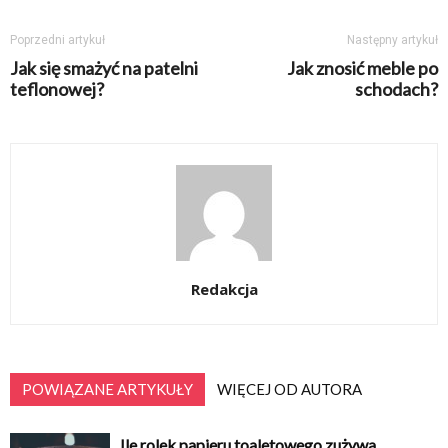
Poprzedni artykuł
Następny artykuł
Jak się smażyć na patelni
Jak znosić meble po
teflonowej?
schodach?
Redakcja
POWIĄZANE ARTYKUŁY
WIĘCEJ OD AUTORA
Ile rolek papieru toaletowego zużywa