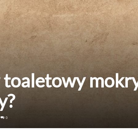
r toaletowy mokr
y?
0