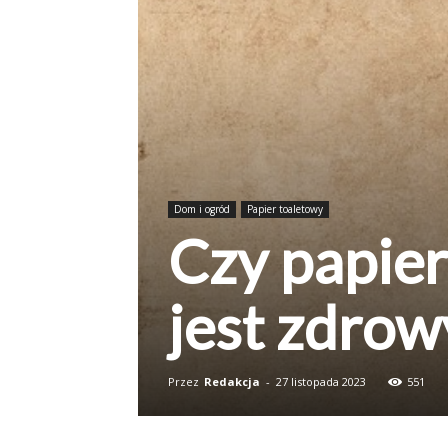
Dom i ogród
Papier toaletowy
Czy papie
jest zdrow
Przez
Redakcja
-
27 listopada 2023
551