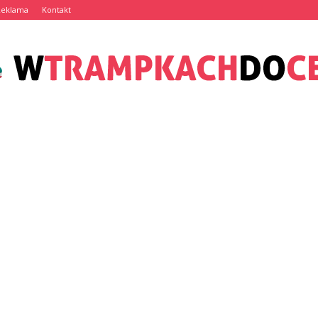
Reklama
Kontakt
wTrampkachDoCelu.pl