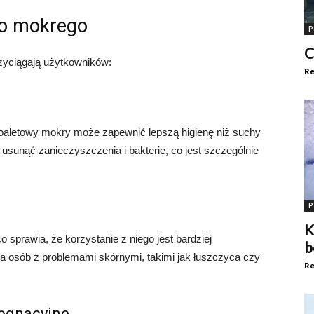
go mokrego
P
C
rzyciągają użytkowników:
Re
 toaletowy mokry może zapewnić lepszą higienę niż suchy
usunąć zanieczyszczenia i bakterie, co jest szczególnie
P
K
co sprawia, że korzystanie z niego jest bardziej
b
a osób z problemami skórnymi, takimi jak łuszczyca czy
Re
lęgnacyjne