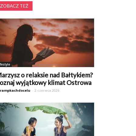
ZOBACZ TEŻ
ifestyle
arzysz o relaksie nad Bałtykiem?
oznaj wyjątkowy klimat Ostrowa
trampkachdocelu
-
2 czerwca 2026