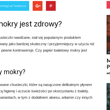
ierkaj) na Twitterze
mokry jest zdrowy?
usteczki nawilżane, stał się popularnym produktem
ny jako bardziej skuteczny i przyjemniejszy w użyciu niż
k pewne kontrowersje. Czy papier toaletowy mokry jest
L
M
P
wy mokry?
w
towane chusteczki, które są nasączone delikatnym płynem
 higienę i uczucie świeżości po skorzystaniu z toalety.
ariantach, w tym z dodatkiem aloesu, witamin czy innych