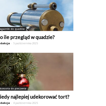
agażniki do quadów
o ile przegląd w quadzie?
dakcja
-
5 października 2025
kcesoria do pieczenia
iedy najlepiej udekorować tort?
dakcja
-
4 października 2025