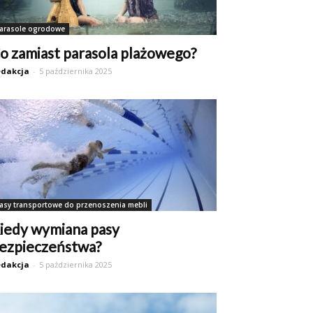
arasole ogrodowe
o zamiast parasola plażowego?
dakcja
-
5 października 2025
asy transportowe do przenoszenia mebli
iedy wymiana pasy
ezpieczeństwa?
dakcja
-
5 października 2025