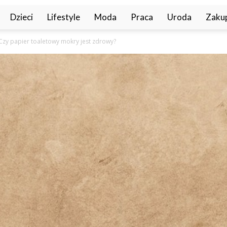
Dzieci
Lifestyle
Moda
Praca
Uroda
Zaku
Czy papier toaletowy mokry jest zdrowy?