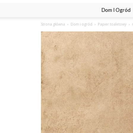
Dom I Ogród
Strona główna
Dom i ogród
Papier toaletowy