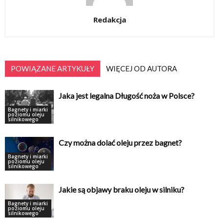
Redakcja
POWIĄZANE ARTYKUŁY
WIĘCEJ OD AUTORA
Jaka jest legalna Długość noża w Polsce?
Bagnety i miarki
poziomu oleju
silnikowego
Czy można dolać oleju przez bagnet?
Bagnety i miarki
poziomu oleju
silnikowego
Jakie są objawy braku oleju w silniku?
Bagnety i miarki
poziomu oleju
silnikowego