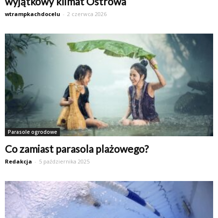
wyjątkowy klimat Ostrowa
wtrampkachdocelu
-
2 czerwca 2026
Parasole ogrodowe
Co zamiast parasola plażowego?
Redakcja
-
5 października 2025