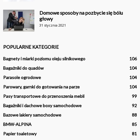
Domowe sposoby na pozbycie się bólu
głowy
31 stycznia 2021
POPULARNE KATEGORIE
Bagnety i miarki poziomu oleju silnikowego
106
Bagażniki do quadów
104
Parasole ogrodowe
104
Parowary, garnki do gotowania na parze
104
Pasy transportowe do przenoszenia mebli
99
Bagażniki i dachowe boxy samochodowe
92
Bazowe lakiery samochodowe
88
BMW-ALPINA
85
Papier toaletowy
81