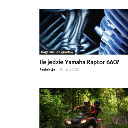
Bagażniki do quadów
Ile jedzie Yamaha Raptor 660?
Redakcja
-
15 maja 2025