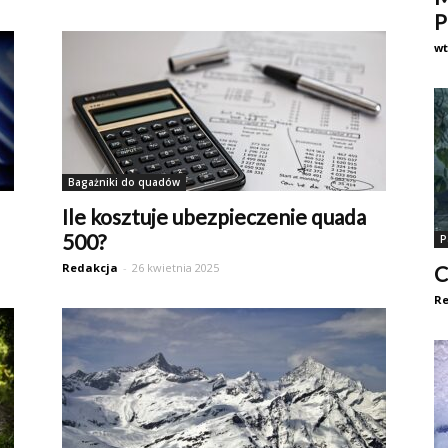
P
w
Bagażniki do quadów
Ile kosztuje ubezpieczenie quada
500?
P
Redakcja
-
26 kwietnia 2025
C
Re