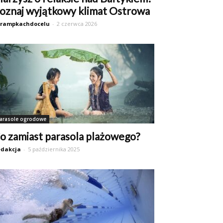
oznaj wyjątkowy klimat Ostrowa
trampkachdocelu
-
2 czerwca 2026
arasole ogrodowe
o zamiast parasola plażowego?
dakcja
-
5 października 2025