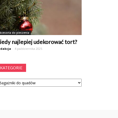
kcesoria do pieczenia
iedy najlepiej udekorować tort?
dakcja
-
4 października 2025
KATEGORIE
tegorie