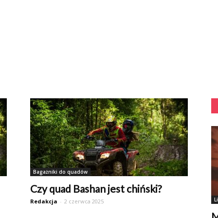
Bagażniki do quadów
Czy quad Bashan jest chiński?
L
Redakcja
-
2 czerwca 2025
M