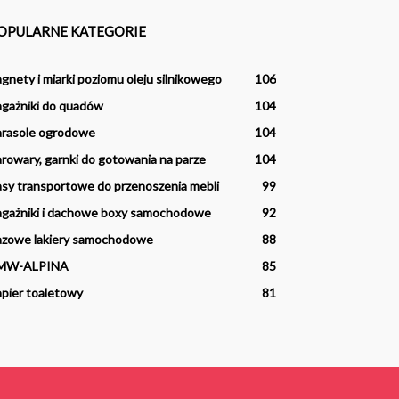
OPULARNE KATEGORIE
gnety i miarki poziomu oleju silnikowego
106
gażniki do quadów
104
arasole ogrodowe
104
rowary, garnki do gotowania na parze
104
sy transportowe do przenoszenia mebli
99
gażniki i dachowe boxy samochodowe
92
azowe lakiery samochodowe
88
MW-ALPINA
85
pier toaletowy
81