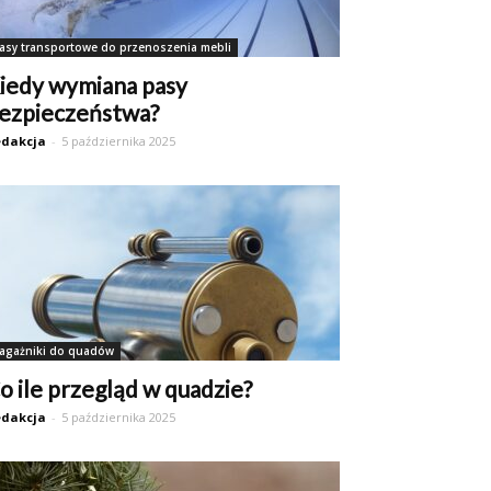
asy transportowe do przenoszenia mebli
iedy wymiana pasy
ezpieczeństwa?
dakcja
-
5 października 2025
agażniki do quadów
o ile przegląd w quadzie?
dakcja
-
5 października 2025