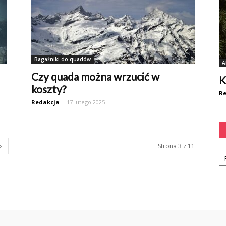
Bagażniki do quadów
A
Czy quada można wrzucić w
K
koszty?
Re
Redakcja
-
17 lutego 2025
Strona 3 z 11
Ka