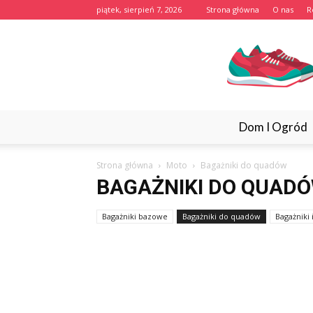
piątek, sierpień 7, 2026
Strona główna
O nas
R
Dom I Ogród
Strona główna
Moto
Bagażniki do quadów
BAGAŻNIKI DO QUAD
Bagażniki bazowe
Bagażniki do quadów
Bagażnik