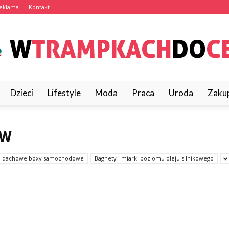
eklama
Kontakt
Dzieci
Lifestyle
Moda
Praca
Uroda
Zaku
wTrampkachDoCelu.pl
ÓW
i i dachowe boxy samochodowe
Bagnety i miarki poziomu oleju silnikowego