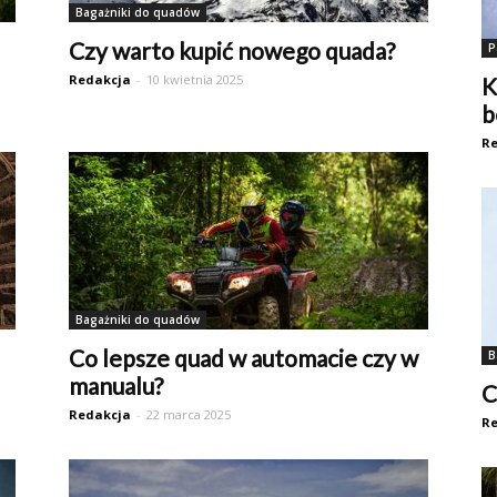
Bagażniki do quadów
Czy warto kupić nowego quada?
P
Redakcja
-
10 kwietnia 2025
K
b
Re
Bagażniki do quadów
Co lepsze quad w automacie czy w
B
manualu?
C
Redakcja
-
22 marca 2025
Re