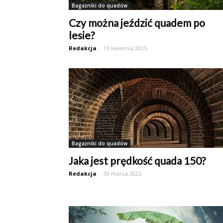
Bagażniki do quadów
Czy można jeździć quadem po
lesie?
Redakcja
-
13 kwietnia 2025
Bagażniki do quadów
Jaka jest prędkość quada 150?
Redakcja
-
30 marca 2025