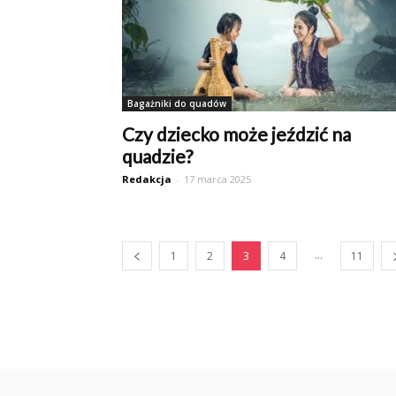
Bagażniki do quadów
Czy dziecko może jeździć na
quadzie?
Redakcja
-
17 marca 2025
...
1
2
3
4
11