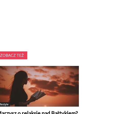
ZOBACZ TEŻ
ifestyle
arzysz o relaksie nad Bałtykiem?