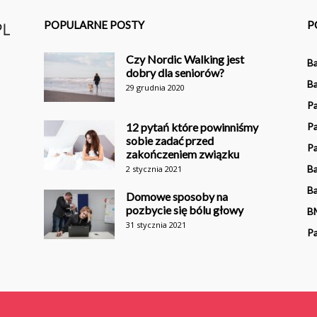
POPULARNE POSTY
P
Czy Nordic Walking jest
Ba
dobry dla seniorów?
Ba
29 grudnia 2020
P
12 pytań które powinniśmy
Pa
sobie zadać przed
Pa
zakończeniem związku
Ba
2 stycznia 2021
B
Domowe sposoby na
pozbycie się bólu głowy
B
31 stycznia 2021
Pa