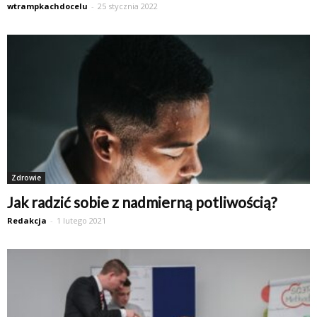
wtrampkachdocelu
-
25 stycznia 2022
Zdrowie
Jak radzić sobie z nadmierną potliwością?
Redakcja
-
1 lutego 2021