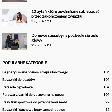
12 pytań które powinniśmy sobie zadać
przed zakończeniem związku
2 stycznia 2021
Domowe sposoby na pozbycie się bólu
głowy
31 stycznia 2021
POPULARNE KATEGORIE
Bagnety i miarki poziomu oleju silnikowego
106
Bagażniki do quadów
104
Parasole ogrodowe
104
Parowary, garnki do gotowania na parze
104
Pasy transportowe do przenoszenia mebli
99
Bagażniki i dachowe boxy samochodowe
92