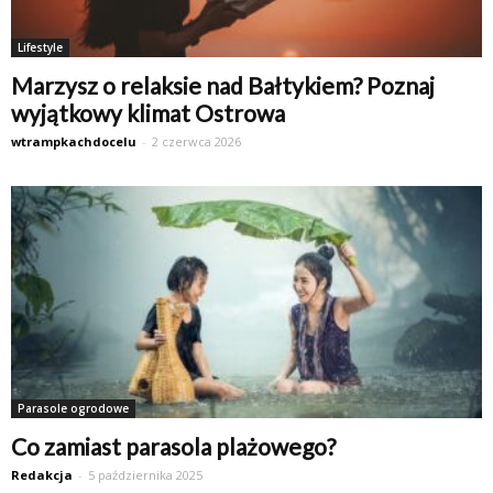
Lifestyle
Marzysz o relaksie nad Bałtykiem? Poznaj
wyjątkowy klimat Ostrowa
wtrampkachdocelu
-
2 czerwca 2026
Parasole ogrodowe
Co zamiast parasola plażowego?
Redakcja
-
5 października 2025