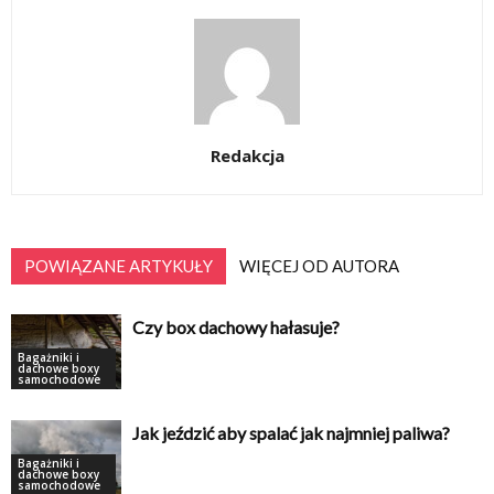
Redakcja
POWIĄZANE ARTYKUŁY
WIĘCEJ OD AUTORA
Czy box dachowy hałasuje?
Bagażniki i
dachowe boxy
samochodowe
Jak jeździć aby spalać jak najmniej paliwa?
Bagażniki i
dachowe boxy
samochodowe