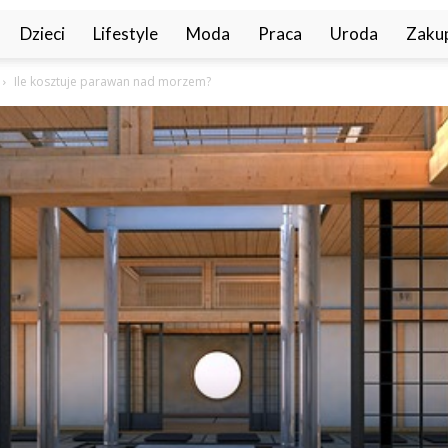
Dzieci
Lifestyle
Moda
Praca
Uroda
Zaku
Ile kosztuje parawan nad morzem?