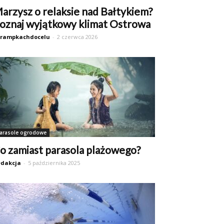
arzysz o relaksie nad Bałtykiem?
oznaj wyjątkowy klimat Ostrowa
trampkachdocelu
-
2 czerwca 2026
arasole ogrodowe
o zamiast parasola plażowego?
dakcja
-
5 października 2025