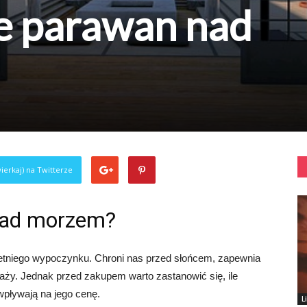
je parawan nad
ierkaj) na Twitterze
 nad morzem?
etniego wypoczynku. Chroni nas przed słońcem, zapewnia
aży. Jednak przed zakupem warto zastanowić się, ile
wpływają na jego cenę.
L