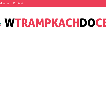
eklama
Kontakt
wTrampkachDoCelu.pl