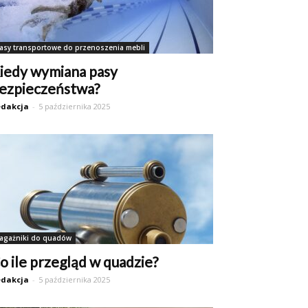
asy transportowe do przenoszenia mebli
iedy wymiana pasy
ezpieczeństwa?
dakcja
-
5 października 2025
agażniki do quadów
o ile przegląd w quadzie?
dakcja
-
5 października 2025