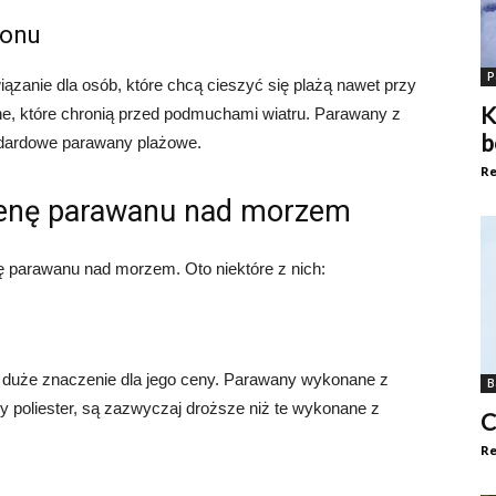
ronu
P
iązanie dla osób, które chcą cieszyć się plażą nawet przy
K
ne, które chronią przed podmuchami wiatru. Parawany z
b
andardowe parawany plażowe.
Re
cenę parawanu nad morzem
nę parawanu nad morzem. Oto niektóre z nich:
a duże znaczenie dla jego ceny. Parawany wykonane z
B
czy poliester, są zazwyczaj droższe niż te wykonane z
C
Re