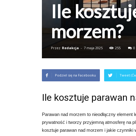
Ile kosztu
morzem?
Przez
Redakcja
-
7 maja 2025
255
0
Podziel się na Facebooku
Tweet (Ćw
Ile kosztuje parawan
Parawan nad morzem to nieodłączny element l
prywatność i tworzy przyjemną atmosferę na pl
kosztuje parawan nad morzem i jakie czynniki 