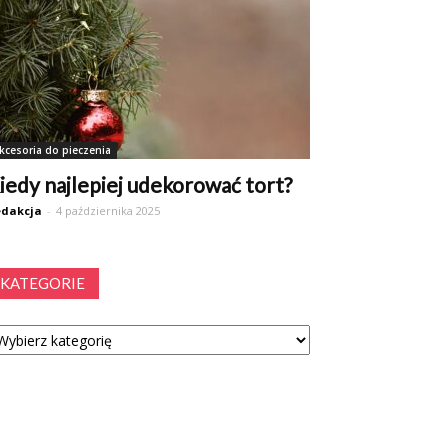
kcesoria do pieczenia
iedy najlepiej udekorować tort?
dakcja
-
4 października 2025
KATEGORIE
tegorie