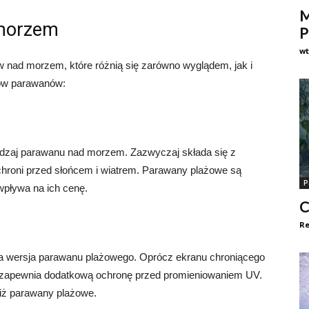
M
 morzem
P
w
 nad morzem, które różnią się zarówno wyglądem, jak i
jów parawanów:
odzaj parawanu nad morzem. Zazwyczaj składa się z
chroni przed słońcem i wiatrem. Parawany plażowe są
P
wpływa na ich cenę.
C
Re
a wersja parawanu plażowego. Oprócz ekranu chroniącego
y zapewnia dodatkową ochronę przed promieniowaniem UV.
iż parawany plażowe.